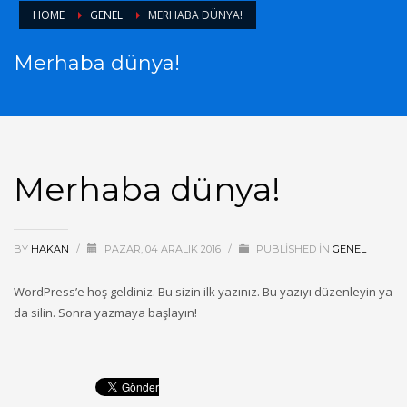
HOME
GENEL
MERHABA DÜNYA!
Merhaba dünya!
Merhaba dünya!
BY
HAKAN
/
PAZAR, 04 ARALIK 2016
/
PUBLISHED IN
GENEL
WordPress’e hoş geldiniz. Bu sizin ilk yazınız. Bu yazıyı düzenleyin ya
da silin. Sonra yazmaya başlayın!